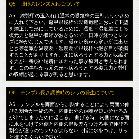
Q5：眼鏡のレンズ入れについて
A5 総鼈甲の玉入れは通常の眼鏡枠の玉型より小さめ
に入れて下さい。鼈甲眼鏡枠の製造過程において玉型
を矯正して形にしているために、温度・湿度差による
復元力と鼈甲の収縮がおきるので、日時が経つとレン
ズに枠がなじんできます。暖かい所から寒い所に出た
とき等急激な温度差・湿度差で眼鏡枠の継ぎ目が破損
することがありますが、元に戻ろうとする力と収縮す
る力が一番弱い場所に加わった事が原因と考えられま
す。この事柄から元の形へ戻ろうとする復元力と鼈甲
の収縮が起こる事が判ると思います。
Q6：テンプル長さ調整時のシワの発生について
A6 テンプルを両面から加熱することにより両面の伸
びる割合が一緒の為、内側部分の距離が短い分たるみ
が出てしまうために起こる。 曲げる時、内側になる面
に水をつけて外側と内側の温度差をつける事で伸びる
割合が違うのでシワがよらない（指に水をつけ、サッ
と撫でるくらいで良い）