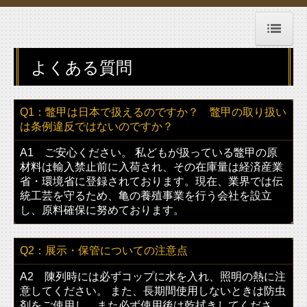
ホーム
よくある質問
歴史と略歴
Q1：鼈甲は日本で扱えるのですか？ 鼈甲の取り扱い
は条例違反ではないのですか？
作品紹介
A1 ご安心ください。 私どもが扱っている鼈甲の原
染色甲・模様
材料は輸入禁止前に入荷され、その在庫量は経済産業
省・環境省に登録されております。現在、業界では伝
ツーポイント
統工芸を守るため、亀の養殖事業を行う会社を設立
し、原料確保に努めております。
ナイロール
Q2：展示・保管についての注意点
総鼈甲
A2 陳列時には必ずコップに水を入れ、照明の熱に注
意してください。 また、長期間使用しないときは防虫
その他・特殊な腕型
剤をご使用し、また必ず使用後は乾拭きしてくださ