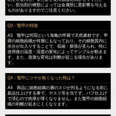
い。防虫剤の種類によっては金属部に悪影響を与える
べっ甲とは
ものがありますのでご注意ください。
よくある質問
Q3：鼈甲の特徴
お問合せ
A3 鼈甲は玳瑁という海亀の甲羅で天然素材です。甲
羅の細胞組織が何層にもなっており、その細胞質内に
水分が出入りすることで、収縮・膨張が見られ、特に
使用後の温度・湿度の変化によってテンプルが動きま
す。また、急激な変化は剥離が起こる場合がありま
す。
Q4：鼈甲にツヤが無くなった時は？
A4 商品に細胞組織の層のスジが判るようになる前に
新品仕上げする事で、ヤスリ等を当てず、バフ仕上げ
で済むので肉厚が薄くなりません。また鼈甲の細胞組
織の剥離が起きにくくなります。